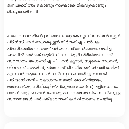
ജനപങ്കാളിത്തം കൊണ്ടും സംഘാടക മികവുകൊണ്ടും
മികച്ചതായി മാറി.
കലോത്സവത്തിന്റെ ഉദ്ഘാടനം യുണൈറ്റഡ് ഇന്ത്യൻ സ്കൂൾ
പ്രിൻസിപ്പാൾ രാധാകൃഷ്ണൻ നിർവഹിച്ചു. പൽപക്
പ്രസിഡൻ്റെ രാജേഷ് പരിയാരത്ത് അധ്യക്ഷത വഹിച്ച
ചടങ്ങിൽ പൽപക് ആർട്സ് സെക്രട്ടറി ശ്രീജിത്ത് നായർ
സ്വാഗതം ആശംസിച്ചു. പി. എൻ കുമാർ, സുരേഷ് മാധവൻ,
ശിവദാസ് വാഴയിൽ, പ്രേംരാജ്, മീര വിനോദ്, ശ്രുതി ഹരീഷ്
എന്നിവർ ആശംസകൾ നേർന്നു സംസാരിച്ചു. മനോജ്
പരിയാനി നന്ദി പ്രകാശനം നടത്തി. മോഹിനിയാട്ടം,
ഭരതനാട്യം, സിനിമാറ്റിക് ഫ്യൂഷൻ ഡാൻസ്, ലളിത ഗാനം,
നാടൻ പാട്ട്, ഫാഷൻ ഷോ തുടങ്ങിയ മത്സര വിജയികൾക്കുള്ള
സമ്മാനങ്ങൾ പൽപക് ഭാരവാഹികൾ വിതരണം ചെയ്തു