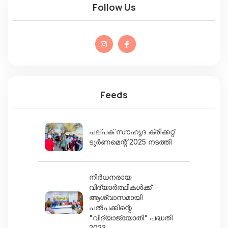
Follow Us
Feeds
പല്പക് സൗഹൃദ ക്രിക്കറ്റ്‌
ടൂർണമെന്റ് 2025 നടത്തി
നിർധനരായ
വിദ്യാർത്ഥികൾക്ക്
ആശ്വാസമായി
പൽപക്കിന്റെ
"വിദ്യാജ്യോതി" പദ്ധതി
2023