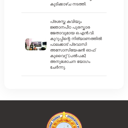
കൂടിക്കാഴ്ച നടത്തി.
പ്രശസ്ത കവിയും
ജ്ഞാനപീഠ പുരസ്കാര
ജേതാവുമായ ഒ.എൻ.വി.
കുറുപ്പിന്റെ നിര്യാണത്തിൽ
പാലക്കാട് പ്രവാസി
അസോസിയേഷൻ ഓഫ്
കുവൈറ്റ് (പൽപക്)
അനുശോചന യോഗം
ചേർന്നു.